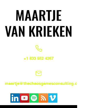
MAARTJE
MAARTJE
VAN KRIEKEN
VAN KRIEKEN
+1 833 552 4267
maartje@thechaosgamesconsulting.com